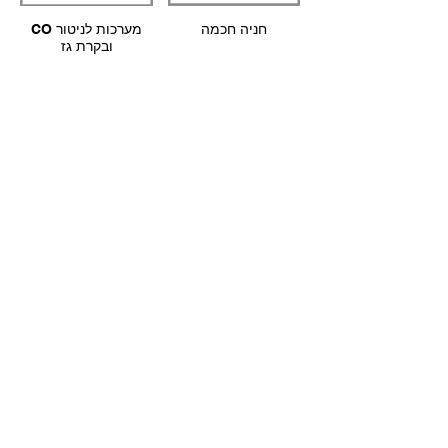
חניה חכמה
CO מערכות לניטור
ובקרת גז
Superbrain FC בקר
DigiPoint בקר
ליחידות מפוח נחשון
מתוכנת דיגיטלי