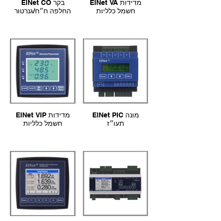
ElNet VA מדידות
ElNet CO בקר
חשמל כלליות
החלפה ח״ח/גנרטור
ElNet PIC מונה
ElNet VIP מדידות
תעו״ז
חשמל כלליות