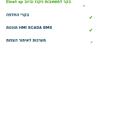
Elnet xp בקר למשאבות ניקוז וביוב
-
בקרי החלפה
✔
תוכנות HMI SCADA BMS
✔
מערכות לאיתור הצפות
✔
בקרת חניונים
✔
בקרים מתוכנתים (DDC+PLC)
✔
ישומי בקרה בע״מ
יצירת קשר
טלפון:
972-3-6474998
+
פקס:
972-3-6474598
+
דואר אלקטרוני:
cal@ddc.co.il
שעות פתיחה