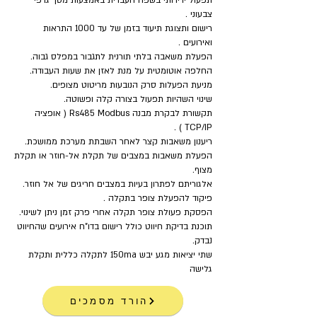
תפעול ידידותי בשפה העברית באמצעות מסך גרפי
צבעוני .
רישום ותצוגת תיעוד בזמן של עד 1000 התראות
ואירועים .
הפעלת משאבה בלתי תורנית לתגבור במפלס גבוה.
החלפה אוטומטית על מנת לאזן את שעות העבודה.
מניעת הפעלות סרק הנובעות מריטוט מצופים.
שינוי השהיות תפעול בצורה קלה ופשוטה.
תקשורת לבקרת מבנה Rs485 Modbus ( אופציה
TCP/IP ) .
ריענון משאבות קצר לאחר השבתת מערכת ממושכת.
הפעלת משאבות במצבים של תקלת אל-חוזר או תקלת
מצוף.
אלגוריתם לפתרון בעיות במצבים חריגים של אל חוזר.
פיקוד להפעלת צופר בתקלה .
הפסקת פעולת צופר תקלה אחרי פרק זמן ניתן לשינוי.
תוכנת בדיקת חיווט כולל רישום בדו"ח אירועים שהחיווט
נבדק.
שתי יציאות מגע יבש 150ma לתקלה כללית ותקלת
גלישה
הורד מסמכים