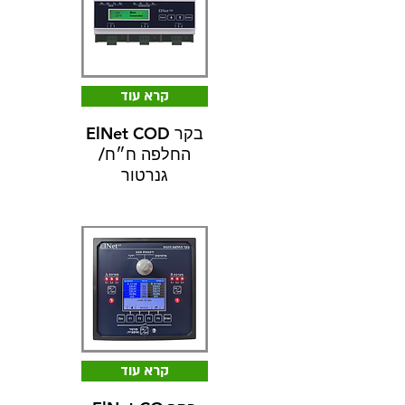
קרא עוד
ElNet COD בקר
החלפה ח״ח/
גנרטור
קרא עוד