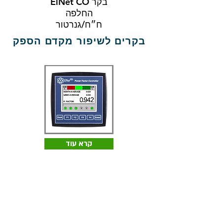
ElNet CO בקר
החלפה
ח״ח/גנרטור
בקרים לשיפור מקדם הספק
קרא עוד
ElNet PFC בקר
לשיפור מקדם
הספק