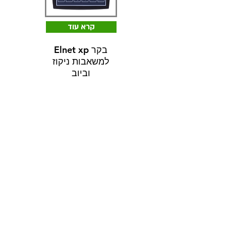
קרא עוד
Elnet xp בקר
למשאבות ניקוז
וביוב
ישומי בקרה בע״מ
יצירת קשר
טלפון:
972-3-6474998
+
פקס:
972-3-6474598
+
דואר אלקטרוני:
cal@ddc.co.il
שעות פתיחה
ישומי בקרה בע״מ
ראשון - חמישי
08:00 - 17:00