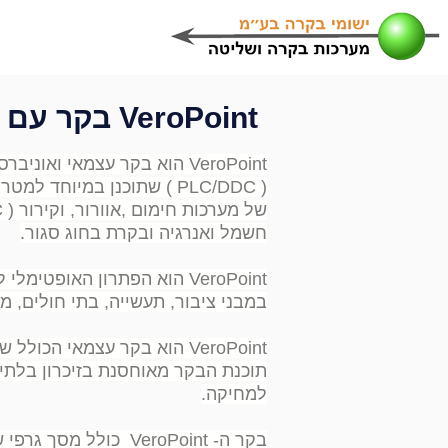
בית
או
VeroPoint בקר עם כרטיסי הרחבה
VeroPoint הוא בקר עצמאי ואוניברסלי הניתן לתכנות
( PLC/DDC ) שתוכנן במיוחד למטרות ניטור ובקרה
של מערכות חימום ,אוורור, וקירור ( HVAC) ,בקרת מערכות
חשמל ואנרגיה ובקרת בחוג סגור.
VeroPoint הוא הפתרון האופטימלי לבקרה וניטור מערכות
במבני ציבור, תעשייה, בתי חולים, מל
VeroPoint הוא בקר עצמאי הכולל שעון מגובה סוללה
תוכנת הבקר מאוחסנת בזיכרון בלתי 
למחיקה.
בקר ה- VeroPoint כולל מסך גרפי שניתן לתכנות כ – HMI