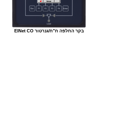
ElNet CO בקר החלפה ח"ח/גנרטור
ישומי בקרה בע״מ
יצירת קשר
טלפון:
972-3-6474998
+
פקס:
972-3-6474598
+
דואר אלקטרוני:
cal@ddc.co.il
שעות פתיחה
ישומי בקרה בע״מ
ראשון - חמישי
08:00 - 17:00