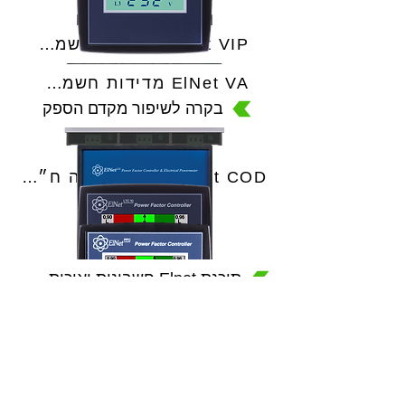
ElNet VIP מדידות חשמל כלליות
ElNet VA מדידות חשמל כלליות
בקרה לשיפור מקדם הספק
ElNet CO בקר החלפה ח״ח/גנרטור
ElNet COD בקר החלפה ח״ח/ גנרטור
תוכנת Elnet חשבונות ואיכות חשמל
ElNet LTC
ElNet LTC10
ElNet PFC