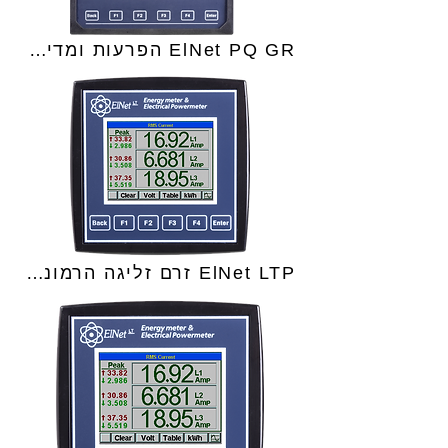
ElNet PQ GR הפרעות ומדידות חשמל
ElNet LTP זרם זליגה הרמוניות ועוד