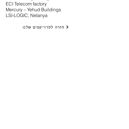
ECI Telecom factory
Mercury – Yehud Buildings
LSI-LOGIC, Netanya
חזרה לפרוייקטים שלנו
ישומי בקרה בע״מ
יצירת קשר
+
972-3-6474998
טלפון:
+
972-3-6474598
פקס:
cal@ddc.co.il
דואר אלקטרוני:
שעות פתיחה
ישומי בקרה בע״מ
ראשון - חמישי
08:00 - 17:00