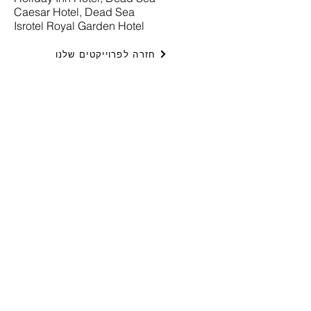
Caesar Hotel, Dead Sea
Isrotel Royal Garden Hotel
חזרה לפרוייקטים שלנו
ישומי בקרה בע״מ
יצירת קשר
+
972-3-6474998
טלפון:
+
972-3-6474598
פקס:
cal@ddc.co.il
דואר אלקטרוני:
שעות פתיחה
ישומי בקרה בע״מ
ראשון - חמישי
08:00 - 17:00